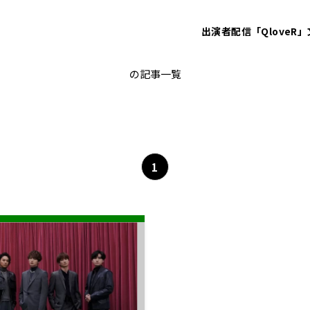
出演者
配信「QloveR」
横尾渉
の記事一覧
1