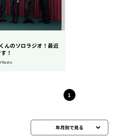
尾渉くんのソロラジオ！最近
です！
イRadio
1
年月別で見る