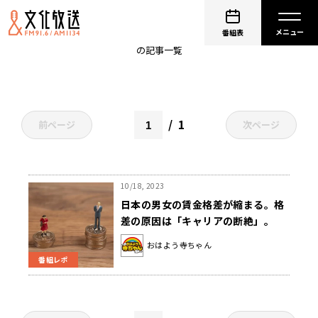
賃金格差
番組表
の記事一覧
1
前ページ
次ページ
10/18, 2023
日本の男女の賃金格差が縮まる。格
差の原因は「キャリアの断絶」。
おはよう寺ちゃん
番組レポ