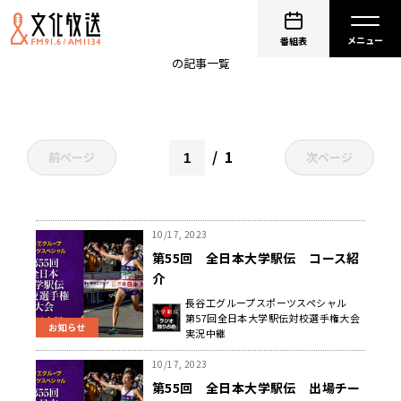
鹿児島大学
番組表
の記事一覧
1
前ページ
次ページ
10/17, 2023
第55回 全日本大学駅伝 コース紹
介
長谷工グループスポーツスペシャル
第57回全日本大学駅伝対校選手権大会
お知らせ
実況中継
10/17, 2023
第55回 全日本大学駅伝 出場チー