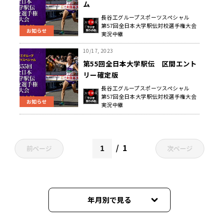
ム
長谷工グループスポーツスペシャル
第57回全日本大学駅伝対校選手権大会
お知らせ
実況中継
10/17, 2023
第55回全日本大学駅伝 区間エント
リー確定版
長谷工グループスポーツスペシャル
第57回全日本大学駅伝対校選手権大会
お知らせ
実況中継
1
前ページ
次ページ
年月別で見る