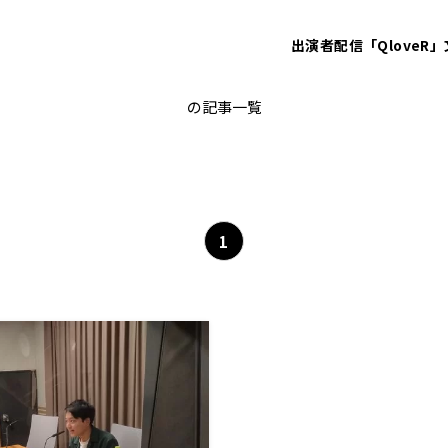
出演者
配信「QloveR」
らくごのブンカ
の記事一覧
1