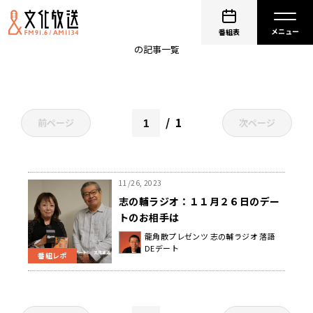
三代目 三遊亭金馬
番組表
の記事一覧
1
前ページ
次ページ
11/26, 2023
志の輔ラジオ：１１月２６日のデー
トのお相手は
龍角散プレゼンツ 志の輔ラジオ 落語
DEデート
番組レポ