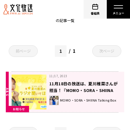
夏川椎菜
番組表
の記事一覧
1
前ページ
次ページ
11/17, 2023
11月18日の放送は、夏川椎菜さんが
担当！『MOMO・SORA・SHIINA
Talking Box』
MOMO・SORA・SHIINA Talking Box
お知らせ