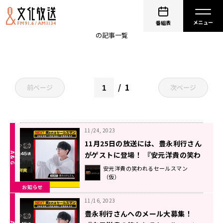
豊永利行
番組表
の記事一覧
1
前ページ
次ページ
11/24, 2023
11月25日の放送には、豊永利行さん
がゲストに登場！ 『安元洋貴の笑わ
れるセールスマン（仮）』
安元洋貴の笑われるセールスマン
（仮）
お知らせ
11/16, 2023
豊永利行さんへのメール大募集！