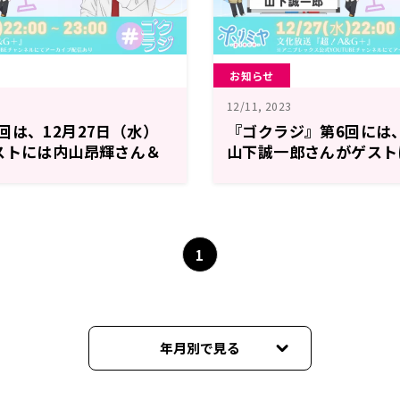
お知らせ
12/11, 2023
回は、12月27日（水）
『ゴクラジ』第6回には
ストには内山昂輝さん＆
山下誠一郎さんがゲスト
が登場！
大募集！
1
年月別で見る