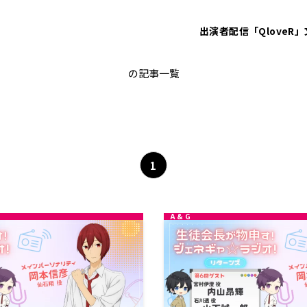
出演者
配信「QloveR」
仙石翔
の記事一覧
1