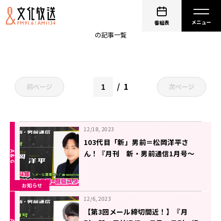
新男前通信
番組表
の記事一覧
1
前ページ
次ページ
12/18, 2023
103代目「新」男前＝松岡洋平さ
ん！『月刊 新・男前通信1月号～
月刊 松岡洋平』
お知らせ
12/6, 2023
【第3回メール締切間近！】『月