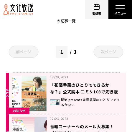
花澤香菜のひとりでできるかな？
番組表
の記事一覧
1
前ページ
次ページ
12/29, 2023
『花澤香菜のひとりでできるか
な？』公式読本 コミケ103で先行販
売決定！
明治 presents 花澤香菜のひとりででき
るかな？
お知らせ
12/23, 2023
番組コーナーへのメール大募集！