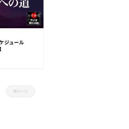
ケジュール
日】
次ページ