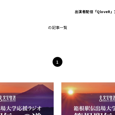
出演者
配信「QloveR」
西村翔太
の記事一覧
1