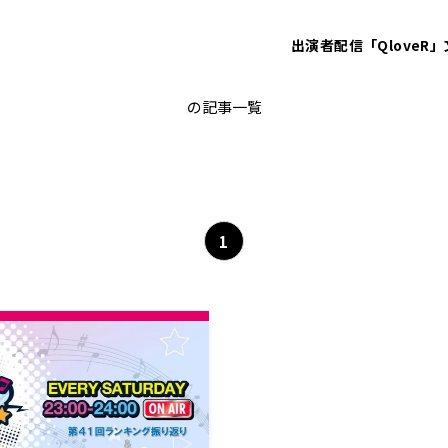
出演者
配信「QloveR」
ヨルシカ
の記事一覧
1