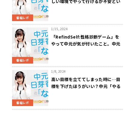
しい環境でやって行けるか不安とい
う声に中元「少しずつ慎重に時間を
かけて人間関係を築いていい」
番組レポ
1/15, 2024
「RefindSelf:性格診断ゲーム」を
やって中元が気が付いたこと。中元
「私って意外とせっかち」
番組レポ
1/8, 2024
高い目標を立ててしまった時に…目
標を下げたほうがいい？中元「やる
ことを決めすぎちゃうとしんどくな
っちゃう」
番組レポ