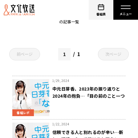
中元日芽香
番組表
の記事一覧
1
前ページ
次ページ
1/29, 2024
中元日芽香、2023年の振り返りと
2024年の抱負…「目の前のこと一つ
一つを大事にしていきたい」
番組レポ
1/22, 2024
信頼できる人と別れるのが辛い…新