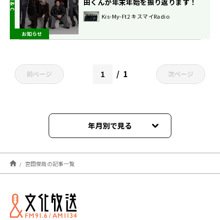
田くんが年末年始を振り返ります！
Kis-My-Ft2 キスマイRadio
お知らせ
1
前ページ
次ページ
年月別で見る
2026年08月
宮田俊哉の記事一覧
2026年07月
2026年06月