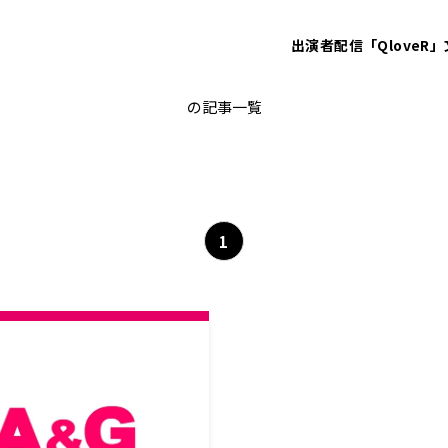
出演者
配信「QloveR」
日髙のり子
の記事一覧
1