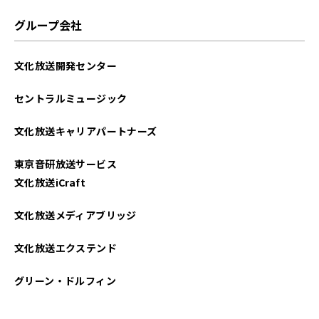
2024年05月
グループ会社
2024年04月
文化放送開発センター
2024年03月
セントラルミュージック
2024年01月
文化放送キャリアパートナーズ
2023年12月
東京音研放送サービス
2023年09月
文化放送iCraft
2023年08月
文化放送メディアブリッジ
2023年07月
文化放送エクステンド
2023年06月
グリーン・ドルフィン
2023年05月