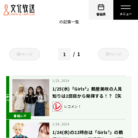
Girls²
番組表
の記事一覧
1
前ページ
次ページ
1/25, 2024
1/25(水)「Girls²」鶴屋美咲の人見
知りは2回目から発揮する！？【矢
吹奈子のレコメン！】
レコメン！
番組レポ
1/18, 2024
1/24(水)の22時台は「Girls²」の鶴