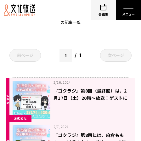
岡本信彦
番組表
の記事一覧
1
前ページ
次ページ
2/16, 2024
『ゴクラジ』第8回（最終回）は、2
月17日（土）20時～放送！ゲストに
は麻倉ももさん＆内山昂輝さんが登
場！
お知らせ
2/7, 2024
『ゴクラジ』第8回には、麻倉もも