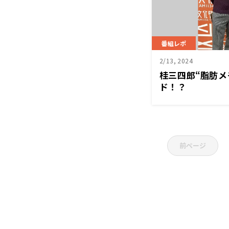
番組レポ
2/13, 2024
桂三四郎“脂肪メ
ド！？
前ページ