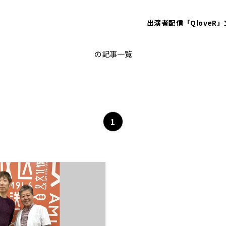
出演者
配信「QloveR」
桂三四郎
の記事一覧
1