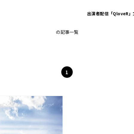
出演者
配信「QloveR」
ロシア
の記事一覧
1