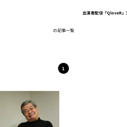
出演者
配信「QloveR」
三代目 三遊亭金馬
の記事一覧
1