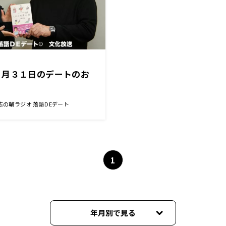
３月３１日のデートのお
志の輔ラジオ 落語DEデート
1
年月別で見る