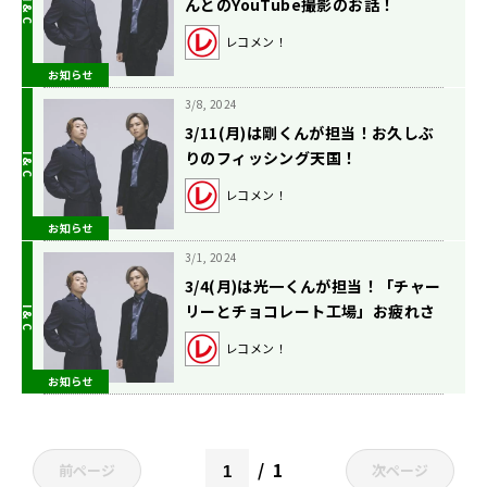
んとのYouTube撮影のお話！
レコメン！
お知らせ
3/8, 2024
3/11(月)は剛くんが担当！お久しぶ
りのフィッシング天国！
レコメン！
お知らせ
3/1, 2024
3/4(月)は光一くんが担当！「チャー
リーとチョコレート工場」お疲れさ
までした！
レコメン！
お知らせ
1
前ページ
次ページ