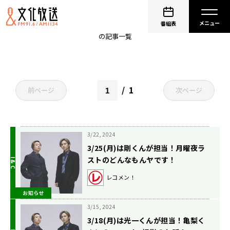
堂本光一
番組表
の記事一覧
1
前ページ
次ページ
3/22, 2024
3/25(月)は剛くんが担当！月曜夜ラ
ストのどんなもんヤです！
レコメン！
お知らせ
3/15, 2024
3/18(月)は光一くんが担当！亀梨く