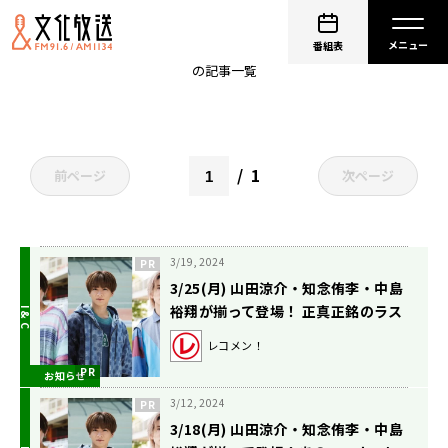
山田涼介
番組表
の記事一覧
1
前ページ
次ページ
3/19, 2024
3/25(月) 山田涼介・知念侑李・中島
裕翔が揃って登場！ 正真正銘のラス
ト回です！
レコメン！
お知らせ
3/12, 2024
3/18(月) 山田涼介・知念侑李・中島