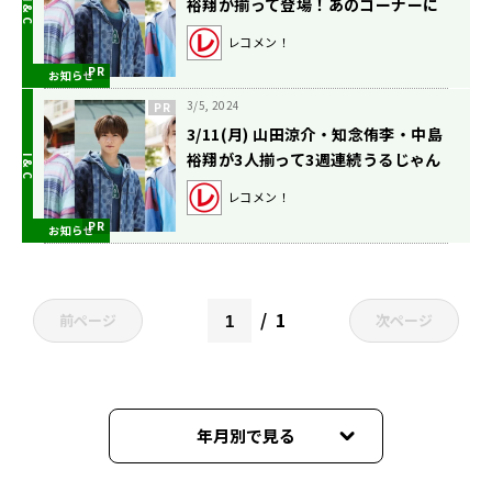
裕翔が揃って登場！あのコーナーに
三人が挑戦した結果？
レコメン！
お知らせ
3/5, 2024
3/11(月) 山田涼介・知念侑李・中島
裕翔が3人揃って3週連続うるじゃん
に登場！
レコメン！
お知らせ
1
前ページ
次ページ
年月別で見る