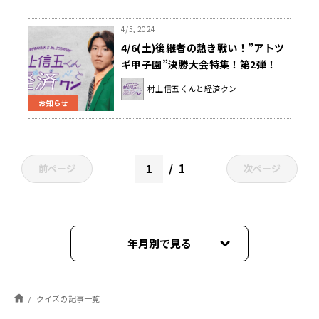
4/5, 2024
4/6(土)後継者の熱き戦い！”アトツ
ギ甲子園”決勝大会特集！第2弾！
『村上信五くんと経済クン』
村上信五くんと経済クン
お知らせ
1
前ページ
次ページ
年月別で見る
2026年04月
クイズの記事一覧
2026年03月