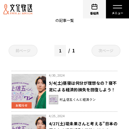
クイズ
番組表
の記事一覧
1
前ページ
次ページ
4/30, 2024
5/4(土)昼寝は何分が理想なの？寝不
足による経済的損失を回復しよう！
『村上信五くんと経済クン』
村上信五くんと経済クン
お知らせ
4/25, 2024
4/27(土)堤未果さんと考える”日本の