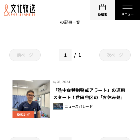
ニュースパレード
番組表
の記事一覧
1
前ページ
次ページ
4/28, 2024
「熱中症特別警戒アラート」の運用
スタート！世田谷区の「お休み処」
（クーリングシェルター）では…
ニュースパレード
番組レポ