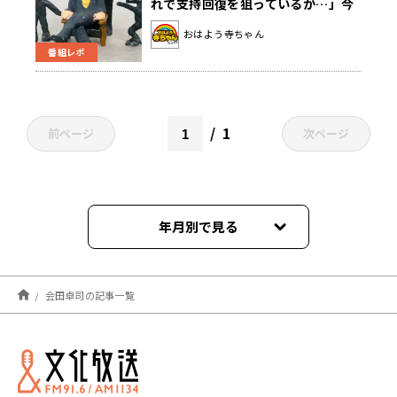
れで支持回復を狙っているが…」今
後待ち受ける問題は？
おはよう寺ちゃん
番組レポ
1
前ページ
次ページ
年月別で見る
2026年08月
会田卓司の記事一覧
2026年07月
2026年06月