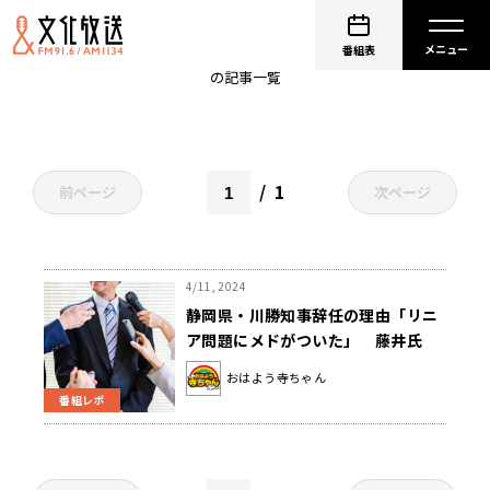
差別
番組表
の記事一覧
1
前ページ
次ページ
4/11, 2024
静岡県・川勝知事辞任の理由「リニ
ア問題にメドがついた」 藤井氏
「7年延期しただけじゃないです
おはよう寺ちゃん
か」
番組レポ