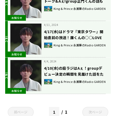
トーク&Aぇ!group正門くんの話も
またまた出てきます。
King & Prince 永瀬廉のRadio GARDEN
お知らせ
4/11, 2024
4/17(水)はドラマ『東京タワー』開
始直前の放送！廉くんの○○LOVE
も聴ける…！？
King & Prince 永瀬廉のRadio GARDEN
お知らせ
4/4, 2024
4/10(水)の庭ラジはAぇ！groupデ
ビュー決定の瞬間を見届けた話をた
っぷりと！！
King & Prince 永瀬廉のRadio GARDEN
お知らせ
1
前ページ
次ページ