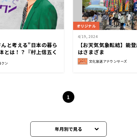
オリジナル
4/19, 2024
果さんと考える”日本の暮ら
【お天気気象転結】能登
正体とは！？『村上信五く
はさまざま
文化放送アナウンサーズ
済クン
1
年月別で見る