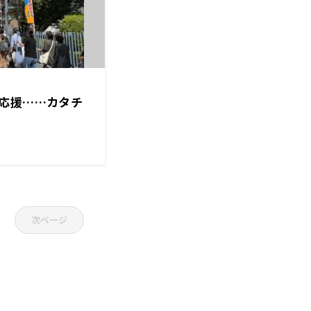
応援……カタチ
次ページ