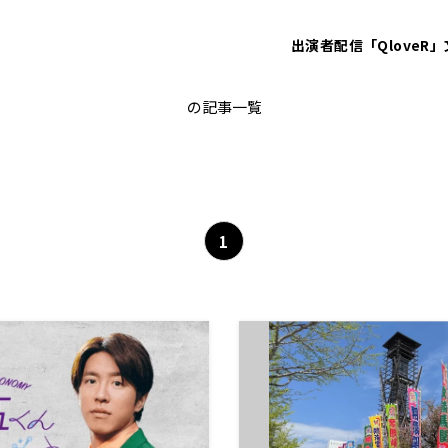
出演者
配信「QloveR」
能登半島地震
の記事一覧
1