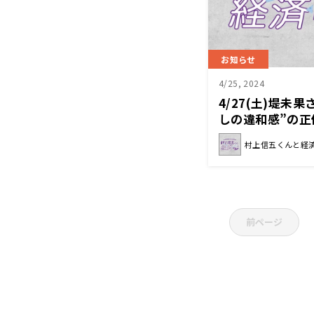
お知らせ
4/25, 2024
4/27(土)堤未
しの違和感”の
んと経済クン』
村上信五くんと経
前ページ