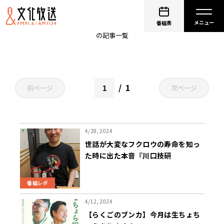
落語家
番組表
の記事一覧
1
前ページ
次ページ
4/28, 2024
世話が大変なフクロウの寿命を知っ
た時に出た本音『川口技研
presents～久保純子 My Sweet
Home』
番組レポ
4/12, 2024
【らくごのブンカ】今月は生ちょち