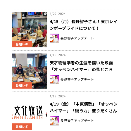
4/22, 2024
4/15（月）長野智子さん！東京レイ
ンボープライドについて！
長野智子アップデート
番組レポ
4/19, 2024
天才物理学者の生涯を描いた映画
「オッペンハイマー」の見どころ
は？
長野智子アップデート
番組レポ
4/19, 2024
4/19（金）「中東情勢」「オッペン
ハイマー」「疑う力」盛りだくさん
のSPW最終日！
長野智子アップデート
番組レポ