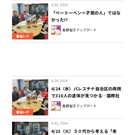
4/24, 2024
「ベートーベン＝才能の人」ではな
かった!?
長野智子アップデート
番組レポ
4/24, 2024
4/24（水）パレスチナ自治区の病院
で310人の遺体が見つかる…国際社
会が結束して報復の連鎖を止めよ！
長野智子アップデート
麻生太郎氏がトランプ氏と会談した
番組レポ
ニュースもピックアップ
4/23, 2024
4/23（火）５０代から考える「老