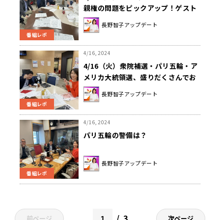
親権の問題をピックアップ！ゲスト
は前嶋和弘氏・鳥海高太朗氏！
長野智子アップデート
番組レポ
4/16, 2024
4/16（火）衆院補選・パリ五輪・ア
メリカ大統領選、盛りだくさんでお
送り！
長野智子アップデート
番組レポ
4/16, 2024
パリ五輪の警備は？
長野智子アップデート
番組レポ
3
前ページ
次ページ