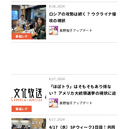
4/18, 2024
ロシアの攻勢は続く？ ウクライナ侵
攻の現状
長野智子アップデート
番組レポ
4/17, 2024
「ほぼトラ」はそもそもあり得な
い？ アメリカ大統領選挙の現状に迫
る
長野智子アップデート
番組レポ
4/17, 2024
4/17（水）SPウィーク3日目！共同