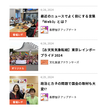
4/26, 2024
最近のニュースでよく目にする言葉
「Web3」とは？
長野智子アップデート
番組レポ
4/26, 2024
【お天気気象転結】東京レインボー
プライド2024
文化放送アナウンサーズ
オリジナル
4/25, 2024
政治とカネの問題で国会の取材も大
変!?
長野智子アップデート
番組レポ