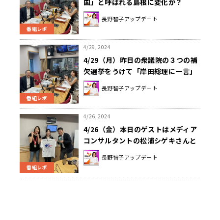
国」と呼ばれる島根に変化が？
長野智子アップデート
番組レポ
4/29, 2024
4/29（月）昨日の衆議院の３つの補
欠選挙をうけて「岸田総理に一言」
長野智子アップデート
番組レポ
4/26, 2024
4/26（金）本日のゲストはメディア
コンサルタントの松浦シゲキさんと
カーリング選手の藤澤五月さんでし
長野智子アップデート
た！
番組レポ