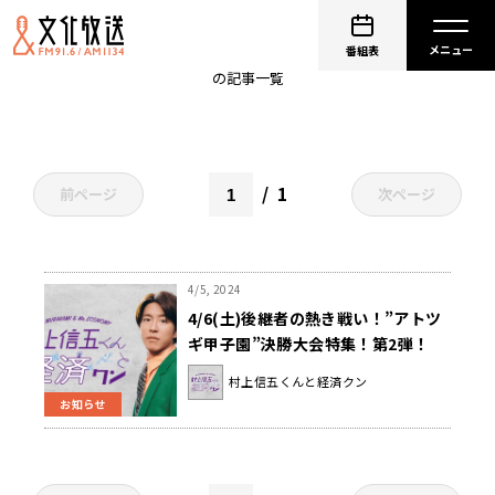
2代目
番組表
の記事一覧
1
前ページ
次ページ
4/5, 2024
4/6(土)後継者の熱き戦い！”アトツ
ギ甲子園”決勝大会特集！第2弾！
『村上信五くんと経済クン』
村上信五くんと経済クン
お知らせ