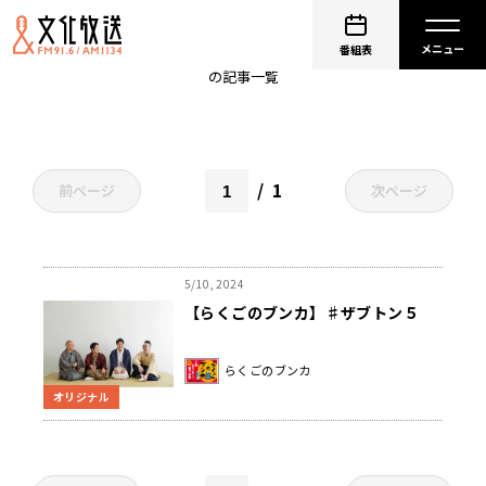
らくごのブンカ
番組表
の記事一覧
1
前ページ
次ページ
5/10, 2024
【らくごのブンカ】♯ザブトン５
らくごのブンカ
オリジナル