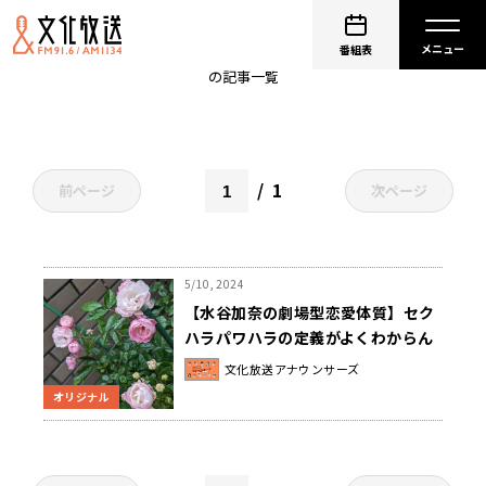
セクハラ
番組表
の記事一覧
1
前ページ
次ページ
5/10, 2024
【水谷加奈の劇場型恋愛体質】セク
ハラパワハラの定義がよくわからん
文化放送アナウンサーズ
オリジナル