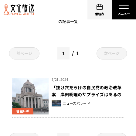
ニュースパレード
番組表
の記事一覧
1
前ページ
次ページ
5/21, 2024
「抜け穴だらけの自民党の政治改革
案 岸田総理のサプライズはあるの
か」
ニュースパレード
番組レポ