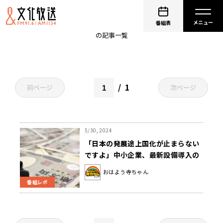
中小企業
番組表
の記事一覧
1
前ページ
次ページ
5/30, 2024
「日本の発展途上国化が止まらない
ですよ」中小企業、最新設備導入の
資金余力小さく
おはよう寺ちゃん
番組レポ