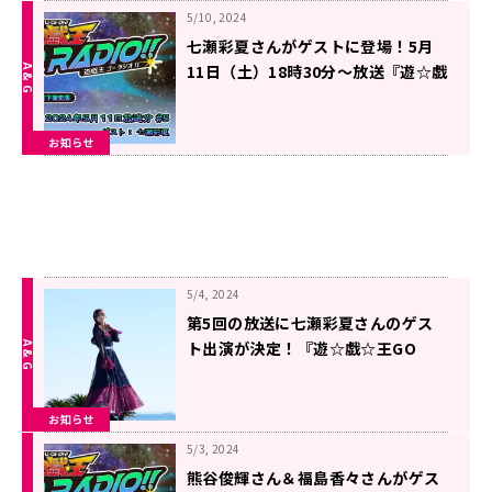
5/10, 2024
七瀬彩夏さんがゲストに登場！5月
11日（土）18時30分～放送『遊☆戯
☆王GO RADIO!!』第5回
お知らせ
5/4, 2024
第5回の放送に七瀬彩夏さんのゲス
ト出演が決定！『遊☆戯☆王GO
RADIO!!』
お知らせ
5/3, 2024
熊谷俊輝さん＆福島香々さんがゲス