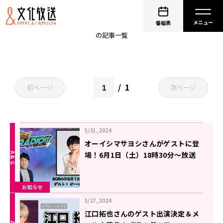
宮下草薙
番組表
の記事一覧
1
前ページ
次ページ
5/31, 2024
オーイシマサヨシさんがゲストに登
場！6月1日（土）18時30分～放送
『遊☆戯☆王GO RADIO!!』第8回
お知らせ
5/27, 2024
江口拓也さんのゲスト出演決定＆メ