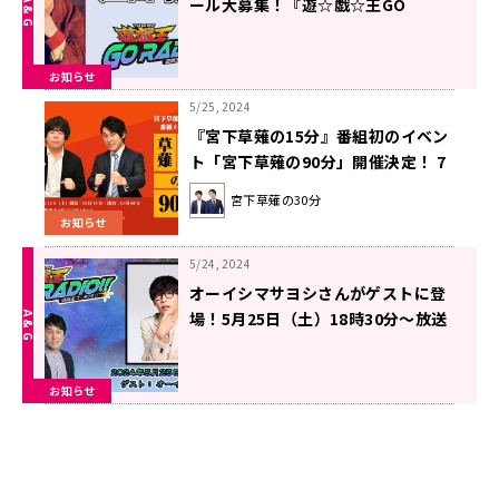
ール大募集！『遊☆戯☆王GO
RADIO!!』
お知らせ
5/25, 2024
『宮下草薙の15分』番組初のイベン
ト「宮下草薙の90分」開催決定！ 7
月13日（土）文化放送メディアプラ
宮下草薙の30分
スホール
お知らせ
5/24, 2024
オーイシマサヨシさんがゲストに登
場！5月25日（土）18時30分～放送
『遊☆戯☆王GO RADIO!!』第7回
お知らせ