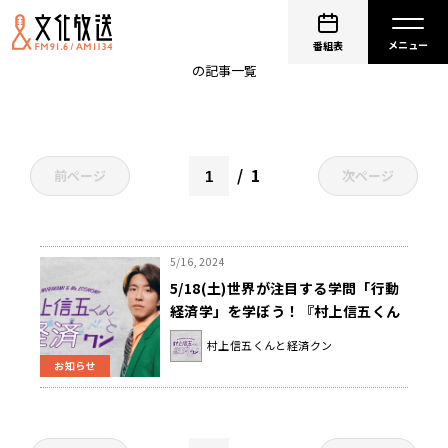
教養
番組表
の記事一覧
1
前ページ
次ページ
5/16, 2024
5/18(土)世界が注目する学問「行動
経済学」を学ぼう！『村上信五くん
と経済クン』
村上信五くんと経済クン
お知らせ