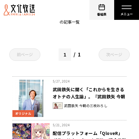
武田鉄矢 今朝の三枚おろし
番組表
の記事一覧
1
前ページ
次ページ
5/27, 2024
武田鉄矢に聞く「これからを生きる
オトナの人生論」。『武田鉄矢 今朝
の三枚おろし』30周年記念インタビ
武田鉄矢 今朝の三枚おろし
ュー
オリジナル
5/21, 2024
配信プラットフォーム「QloveR」