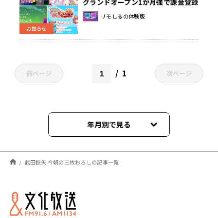
グランドオープン1か月強で課金登録
者2万人突破！「〇〇の主役は我々
リモしるの体験版
だ！」「名取さな」「三人称・鉄
お知らせ
塔」「赤見かるび」「武田鉄矢」な
ど、有料チャンネルを展開中
1
前ページ
次ページ
年月別で見る
2026年05月
武田鉄矢 今朝の三枚おろしの記事一覧
2026年04月
2025年06月