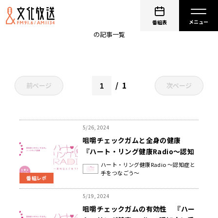
認知症
番組表
の記事一覧
1
前ページ
次ページ
5/26, 2024
咀嚼チェックガムと全身の健康
『ハート・リング健康Radio～認知
症と手をつなごう〜 』
ハート・リング健康Radio ～認知症と
手をつなごう～
番組レポ
5/19, 2024
咀嚼チェックガムの有効性 『ハー