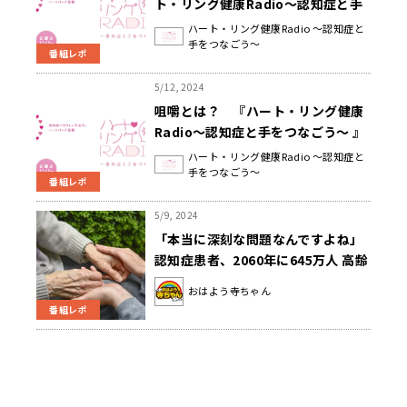
ト・リング健康Radio～認知症と手
をつなごう〜 』
ハート・リング健康Radio ～認知症と
手をつなごう～
番組レポ
5/12, 2024
咀嚼とは？ 『ハート・リング健康
Radio～認知症と手をつなごう〜 』
ハート・リング健康Radio ～認知症と
手をつなごう～
番組レポ
5/9, 2024
「本当に深刻な問題なんですよね」
認知症患者、2060年に645万人 高齢
者の5.6人に１人
おはよう寺ちゃん
番組レポ