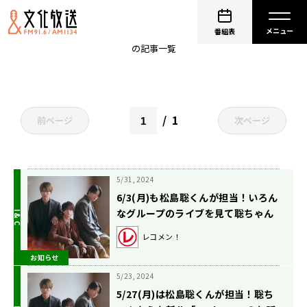
timeleszのQrzone
番組表
の記事一覧
1
前ページ
次ページ
5/31, 2024
6/3(月)も松島聡くんが担当！いろん
なグループのライブを見て聡ちゃん
が感じたこととは？
レコメン！
お知らせ
5/23, 2024
5/27(月)は松島聡くんが担当！聡ち