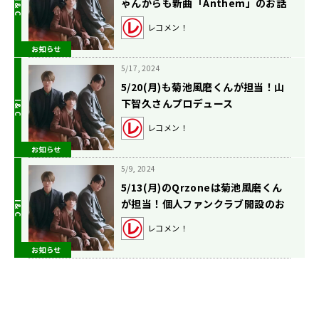
ゃんからも新曲「Anthem」のお話
を！
レコメン！
お知らせ
5/17, 2024
5/20(月)も菊池風磨くんが担当！山
下智久さんプロデュース
「Anthem」を初OA！
レコメン！
お知らせ
5/9, 2024
5/13(月)のQrzoneは菊池風磨くん
が担当！個人ファンクラブ開設のお
話を！
レコメン！
お知らせ