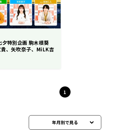
七夕特別企画 駒木根葵
貴、矢吹奈子、MiLK吉
“リスナーの願い事” 発
1
年月別で見る