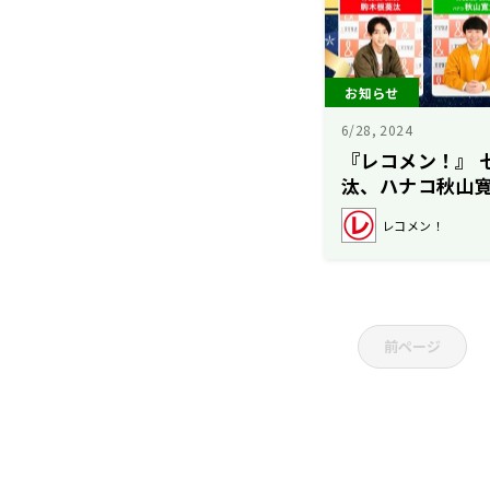
お知らせ
6/28, 2024
『レコメン！』 
汰、ハナコ秋山寛
田仁人が叶える 
レコメン！
表！
前ページ