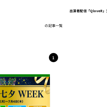
出演者
配信「QloveR」
ハナコ
の記事一覧
1