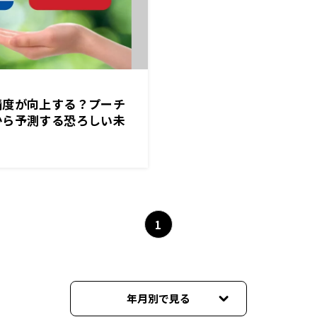
精度が向上する？プーチ
から予測する恐ろしい未
1
年月別で見る