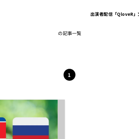
出演者
配信「QloveR」
ロシア
の記事一覧
1