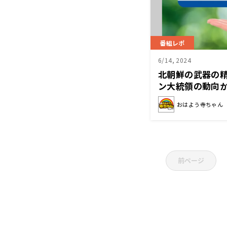
番組レポ
6/14, 2024
北朝鮮の武器の
ン大統領の動向
来
おはよう寺ちゃん
前ページ