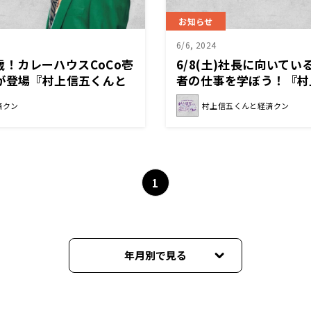
お知らせ
6/6, 2024
22歳！カレーハウスCoCo壱
6/8(土)社長に向いて
が登場『村上信五くんと
者の仕事を学ぼう！『村
済クン』
済クン
村上信五くんと経済クン
1
年月別で見る
2026年03月