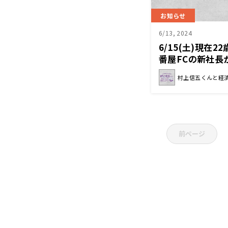
お知らせ
6/13, 2024
6/15(土)現在
番屋FCの新社長
経済クン』
村上信五くんと経
前ページ