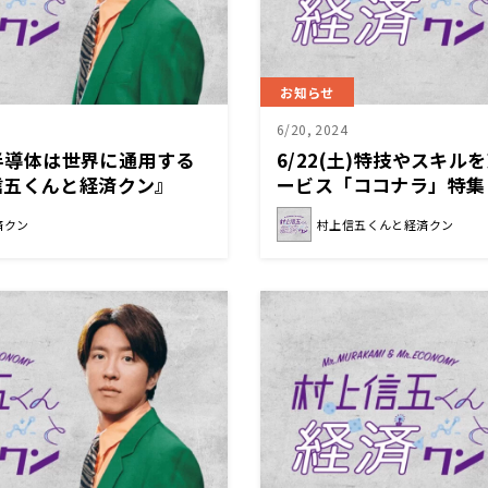
お知らせ
6/20, 2024
の半導体は世界に通用する
6/22(土)特技やスキ
信五くんと経済クン』
ービス「ココナラ」特集
んと経済クン』
済クン
村上信五くんと経済クン