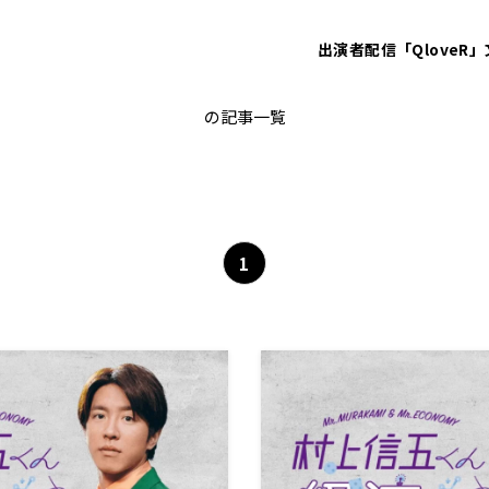
出演者
配信「QloveR」
世界
の記事一覧
1