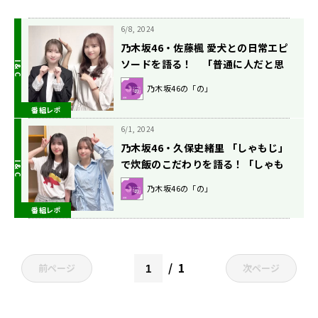
6/8, 2024
乃木坂46・佐藤楓 愛犬との日常エピ
ソードを語る！ 「普通に人だと思
ってるから話しかけてる」
乃木坂46の「の」
番組レポ
6/1, 2024
乃木坂46・久保史緒里 「しゃもじ」
で炊飯のこだわりを語る！「しゃも
じね、木のやつなんです」
乃木坂46の「の」
番組レポ
1
前ページ
次ページ