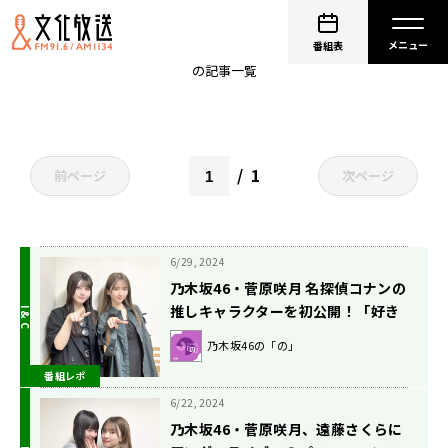
坂道ラジオ
番組表
の記事一覧
1
前ページ
次ページ
6/29, 2024
乃木坂46・菅原咲月 名探偵コナンの
推しキャラクターを初公開！「好き
だって話、したことないんですよ」
乃木坂46の「の」
番組レポ
6/22, 2024
乃木坂46・菅原咲月、遠藤さくらに