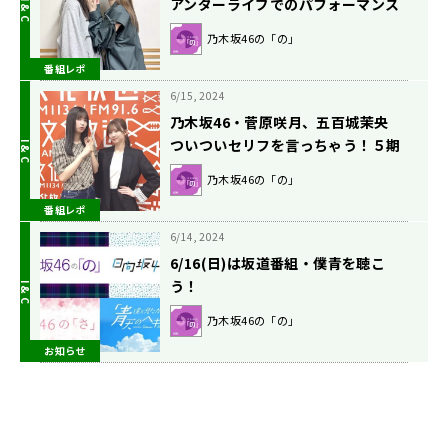
アンダーライブでのパフォーマンス
を褒められにっこり 「ちょっと恥ず
乃木坂46の「の」
かしくなりますね」
番組レポ
6/15, 2024
乃木坂46・菅原咲月、五百城茉央
ついついセリフを言っちゃう！５期
生に広がる“セラミュロス”を語る
乃木坂46の「の」
番組レポ
6/14, 2024
6/16(日)は坂道番組・僕青を聴こ
う！
乃木坂46の「の」
お知らせ