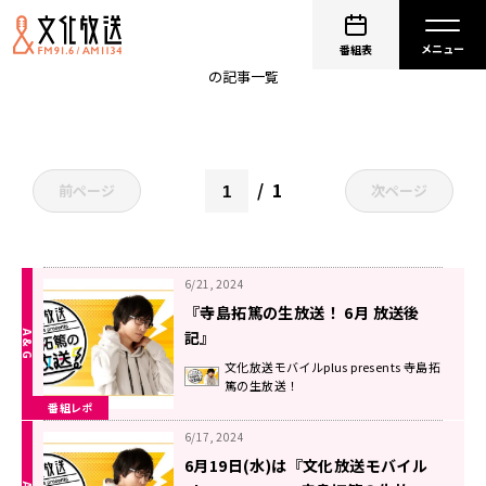
寺島拓篤
番組表
の記事一覧
1
前ページ
次ページ
6/21, 2024
『寺島拓篤の生放送！ 6月 放送後
記』
文化放送モバイルplus presents 寺島拓
篤の生放送！
番組レポ
6/17, 2024
6月19日(水)は『文化放送モバイル