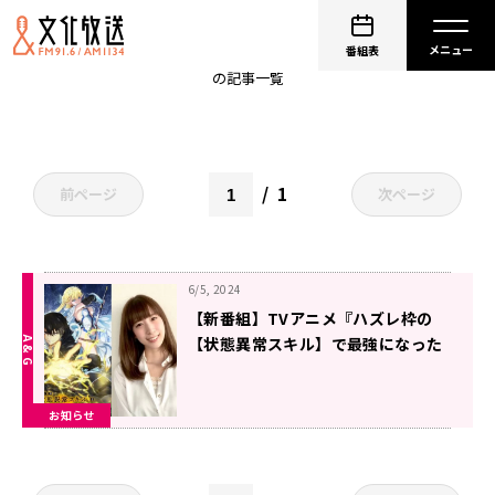
小清水亜美
番組表
の記事一覧
1
前ページ
次ページ
6/5, 2024
【新番組】TVアニメ『ハズレ枠の
【状態異常スキル】で最強になった
俺がすべてを蹂躙するまで』の公式
ラジオ番組が7月～放送決定＆メー
お知らせ
ル大募集！