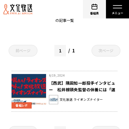
隅田知一郎
番組表
の記事一覧
1
前ページ
次ページ
6/19, 2024
【西武】隅田知一郎投手インタビュ
ー 松井稼頭央監督の休養には「選
手にも責任が絶対にある」
文化放送 ライオンズナイター
番組レポ