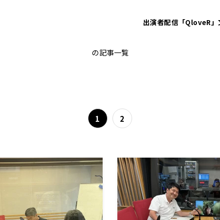
出演者
配信「QloveR」
アップデート
の記事一覧
1
2