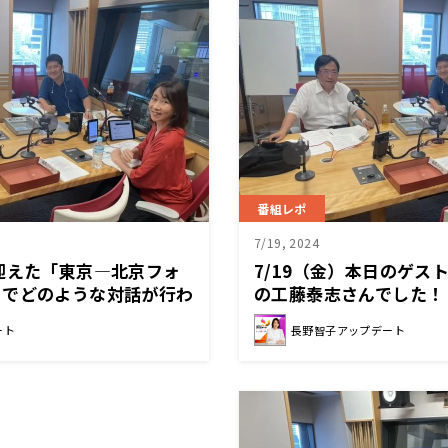
番組レポ
7/19, 2024
迎えた「東京―北京フォ
7/19（金）本日のゲス
までどのような対話が行わ
の工藤泰志さんでした！
ート
長野智子アップデート