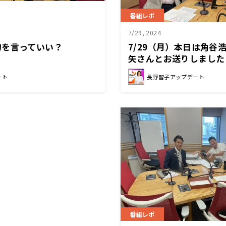
番組レポ
7/29, 2024
句を言っていい？
7/29（月）本日は角谷
矢さんとお送りしました
ート
長野智子アップデート
番組レポ