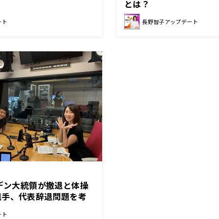
とは？
ート
長野智子アップデート
イデン大統領が撤退と体操
選手、代表辞退問題を考
ート