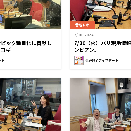
番組レポ
7/30, 2024
ンピック種目化に貢献し
7/30（火）パリ現地情
ノコギ
ンピアン」
ート
長野智子アップデート