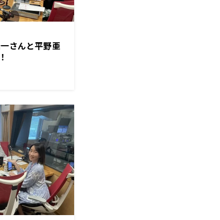
浩一さんと平野亜
！