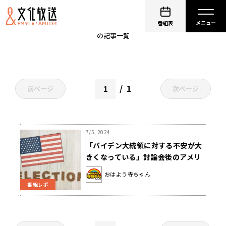
会田卓司
番組表
の記事一覧
1
前ページ
次ページ
7/5, 2024
「バイデン大統領に対する不安が大
きくなっている」討論会後のアメリ
カ大統領選を解説
おはよう寺ちゃん
番組レポ