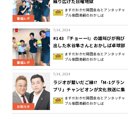
繰り広げた日曜地獄
ますだおかだ岡田圭右とアンタッチャ
ブル柴田英嗣のおかしば
番組レポ
7/14, 2024
#143 『チョーー!』の雄叫びが飛び
出した水谷隼さんとおかしば卓球部
の日曜地獄
ますだおかだ岡田圭右とアンタッチャ
ブル柴田英嗣のおかしば
番組レポ
7/14, 2024
ラジオが繋いだご縁!? 「M-1グラン
プリ」チャンピオンが文化放送に集
結！ サンドウィッチマンが『おかし
ますだおかだ岡田圭右とアンタッチャ
ブル柴田英嗣のおかしば
ば』に初登場!!
お知らせ