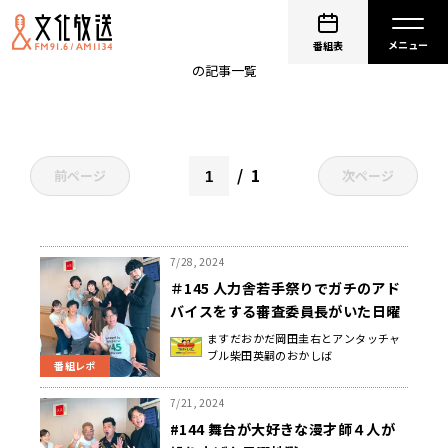
岡田圭右
番組表
の記事一覧
1
前ページ
次ページ
7/28, 2024
＃145 人力舎若手祭りでガチのアド
バイスをする審査委員長がいた日曜
地獄
ますだおかだ岡田圭右とアンタッチャ
ブル柴田英嗣のおかしば
番組レポ
7/21, 2024
#144 舞台が大好きな漫才師４人が