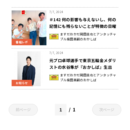
7/7, 2024
＃142 何の影響も与えないし、何の
記憶にも残らないことが特徴の日曜
地獄
ますだおかだ岡田圭右とアンタッチャ
ブル柴田英嗣のおかしば
番組レポ
7/7, 2024
元プロ卓球選手で東京五輪金メダリ
ストの水谷隼が『おかしば』生出
演！ M-1王者のますだおかだ岡田＆
ますだおかだ岡田圭右とアンタッチャ
ブル柴田英嗣のおかしば
アンタッチャブル柴田とクロストー
お知らせ
ク！
1
前ページ
次ページ